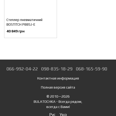
Степлер пневматичний
BOSTITCH P88SJ-E
40 849 грн
066-992-04-22
098-835-18-29
068-165-59-90
Контактная информация
Полная версия сайта
© 2010—2026
BULATOCHKA - Всегда рядом,
всегда с Вами!
Рус
Укр