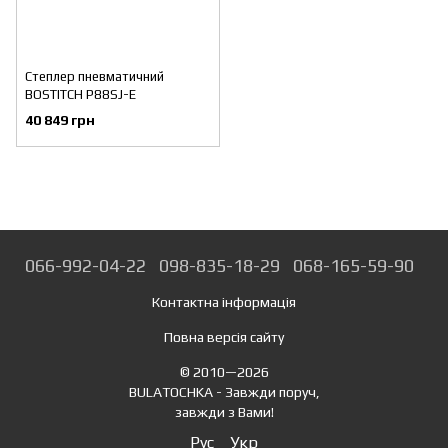
Степлер пневматичний
BOSTITCH P88SJ-E
40 849 грн
066-992-04-22
098-835-18-29
068-165-59-90
Контактна інформація
Повна версія сайту
© 2010—2026
BULATOCHKA - Завжди поруч,
завжди з Вами!
Рус
Укр