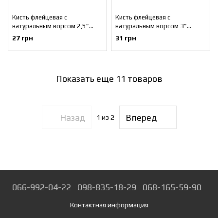
Кисть флейцевая с
Кисть флейцевая с
натуральным ворсом 2,5”
натуральным ворсом 3”
INTERTOOL KT-1363
INTERTOOL KT-1376
27 грн
31 грн
Показать еще 11 товаров
Назад
Вперед
1
из 2
066-992-04-22
098-835-18-29
068-165-59-90
Контактная информация