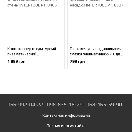
Ковш хоппер штукатурный
Пистолет для выдавливания
пневматический
смазки пневматический + две
универсальный, потолок и
насадки INTERTOOL PT-0607
1 899 грн
799 грн
стены INTERTOOL PT-0406
066-992-04-22
098-835-18-29
068-165-59-90
Контактная информация
Полная версия сайта