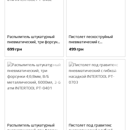
Распылитель штукатурный
Пистолет пескоструйный
пневматический, три форсунки
пневматический с
4;6;8мм, В/Б пластмассовый,
металлическим бачком
699 грн
499 грн
7000мл, 3-6 атм INTERTOOL
INTERTOOL PT-0707
PT-0402
Распылитель штукатурный
Пистолет под гравитекс