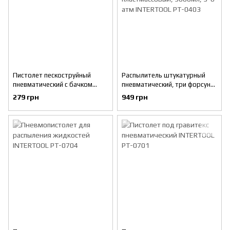
Пистолет пескоструйный
Распылитель штукатурный
пневматический с бачком
пневматический, три форсунки
INTERTOOL PT-0705
4;6;8мм, В/Б пластмассовый,
279 грн
949 грн
9000мл, 3-6 атм INTERTOOL
PT-0403