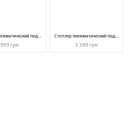
Степлер пневматический под шпильку от 12 до 25 мм INTERTOOL PT-1611
Степлер пневматический под скобу 10.8*50 мм INTERTOOL PT-1615
999 грн
3 399 грн