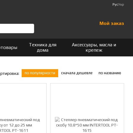
Рус
Укр
Мой заказ
Техника для
Аксессуары, масла и
отовары
дома
крепеж
по популярности
сначала дешевле
по названию
ртировка: