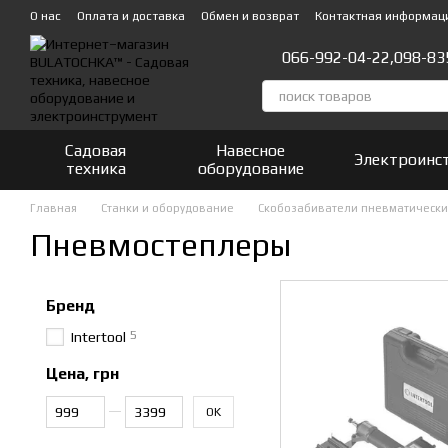
Перейти к основному контенту
О нас
Оплата и доставка
Обмен и возврат
Контактная информац
066-992-04-22,
098-83
Садовая
Навесное
Электроинс
техника
оборудование
Главная
Станки и оборудование
Скобозабиватели пневматическ
Пневмостеплеры
Бренд
5
Intertool
Цена, грн
От Цена, грн
До Цена, грн
OK