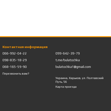
Контактная информация
066-992-04-22
099-642-39-79
098-835-18-29
t.me/bulatochka
068-165-59-90
bulatochka1@gmail.com
Перезвонить вам?
Украина, Харьков, ул. Полтавский
Путь, 56
Карта проезда