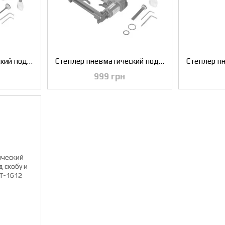
Степлер пневматический под гвозди INTERTOOL PT-1603
Степлер пневматический под скобу 12,80*16 мм INTERTOOL PT-1610
999 грн