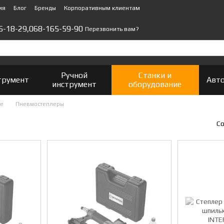
ия
Блог
Бренды
Корпоративным клиентам
5-18-29,
068-165-59-90
Перезвонить вам?
Ручной
Станки и
трумент
Авт
инструмент
оборудование
ие
Пневмостеплеры
Со