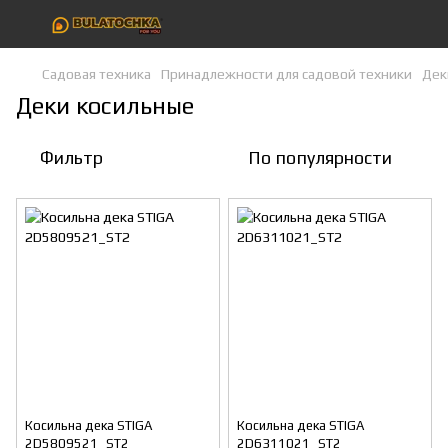
Садовая техника
Принадлежности для садовой техники
Дек
Деки косильные
Фильтр
По популярности
Косильна дека STIGA
Косильна дека STIGA
2D5809521_ST2
2D6311021_ST2