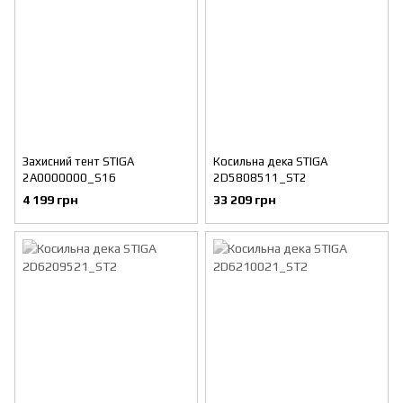
Захисний тент STIGA
Косильна дека STIGA
2A0000000_S16
2D5808511_ST2
4 199 грн
33 209 грн