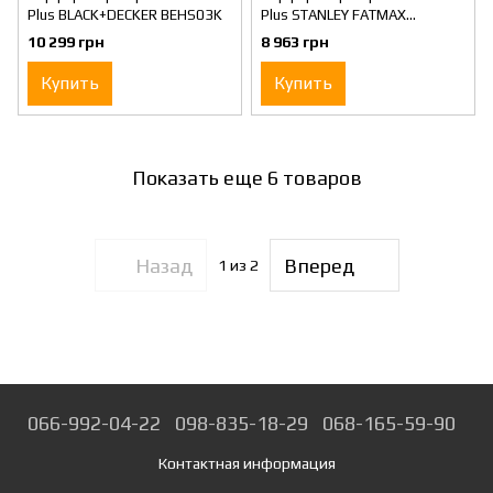
Plus BLACK+DECKER BEHS03K
Plus STANLEY FATMAX
FME1250K
10 299 грн
8 963 грн
Купить
Купить
Показать еще 6 товаров
Назад
Вперед
1
из 2
066-992-04-22
098-835-18-29
068-165-59-90
Контактная информация