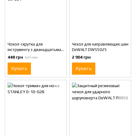
Чохол-скрутка для
Чехол для направляющих шин
інструменту з дванадцятьма
DeWALT DWS5025
відділеннями STANLEY 1-93-
448 грн
2 904 грн
527 грн
601
Купить
Купить