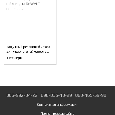
Защитный резиновый чехол
для ударного гайковерта
DeWALT PB921.22.23
1 659 грн
066-992-04-22
098-835-18-29
068-165-59-90
Контактная информация
Полная версия сайта