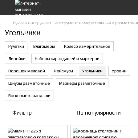
Ручной инструмент
Инструмент измерительный и разметочн
Угольники
Рулетки
Влагомеры
Колесо измерительное
Линейки
Наборы карандашей и маркеров
Порошок меловой
Рейсмусы
Угольники
Уровни
Шнуры разметочные
Маркеры разметочные
Восковые карандаши
Фильтр
По популярности