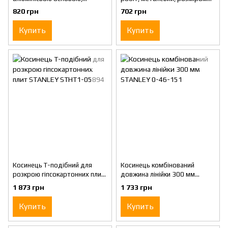
розміром 200 х 400 мм
600 х 400 мм STANLEY 1-45-
820 грн
702 грн
STANLEY 1-45-687
530
Купить
Купить
Косинець Т-подібний для
Косинець комбінований
розкрою гіпсокартонних плит
довжина лінійки 300 мм
STANLEY STHT1-05894
STANLEY 0-46-151
1 873 грн
1 733 грн
Купить
Купить