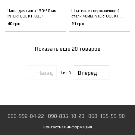
Чаша для гипса 150*50 мм
Шпатель из нержавеющей
INTERTOOL KT-0031
стали 40мм INTERTOOL KT-
2040
40 грн
21 грн
Показать еще 20 товаров
Назад
Вперед
1
из 3
066-992-04-22
098-835-18-29
068-165-59-90
Контактная информация