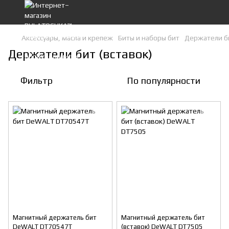
Аксессуары, масла и крепеж
Биты и наборы бит
Держатели би
Держатели бит (вставок)
Фильтр
По популярности
Магнитный держатель бит
Магнитный держатель бит
DeWALT DT70547T
(вставок) DeWALT DT7505