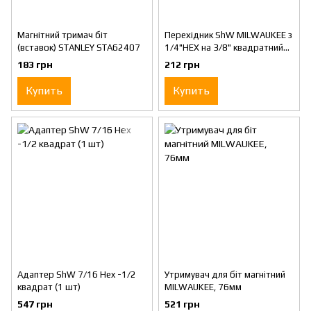
Магнітний тримач біт
Перехідник ShW MILWAUKEE з
(вставок) STANLEY STA62407
1/4"HEX на 3/8" квадратний
хвостовик
183 грн
212 грн
Купить
Купить
Адаптер ShW 7/16 Hex -1/2
Утримувач для біт магнітний
квадрат (1 шт)
MILWAUKEE, 76мм
547 грн
521 грн