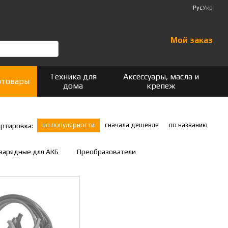
Рус
Укр
Мой заказ
Техника для
Аксессуары, масла и
отовары
дома
крепеж
по популярности
сначала дешевле
по названию
ртировка:
озарядные для АКБ
Преобразователи