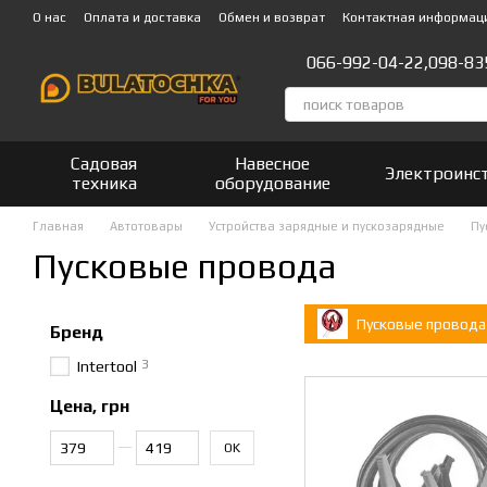
Перейти к основному контенту
О нас
Оплата и доставка
Обмен и возврат
Контактная информац
066-992-04-22,
098-83
Садовая
Навесное
Электроинс
техника
оборудование
Главная
Автотовары
Устройства зарядные и пускозарядные
Пу
Пусковые провода
Пусковые провода
Бренд
3
Intertool
Цена, грн
От Цена, грн
До Цена, грн
OK