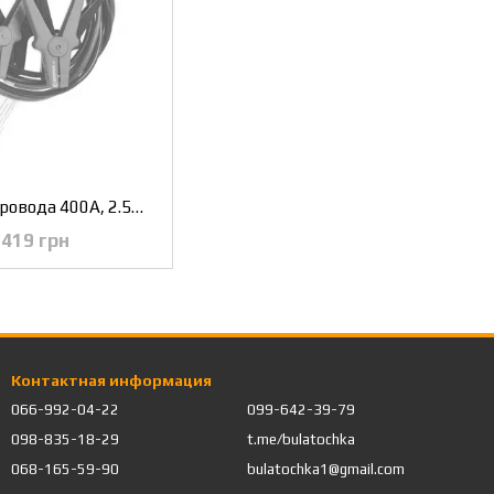
Пусковые провода 400А, 2.5м, до -40°C, чехол INTERTOOL AT-3043
419 грн
Контактная информация
066-992-04-22
099-642-39-79
098-835-18-29
t.me/bulatochka
068-165-59-90
bulatochka1@gmail.com