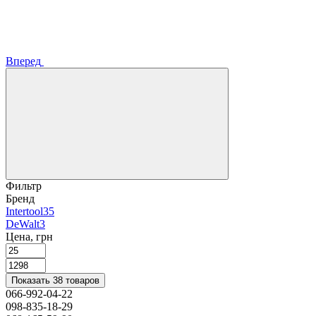
Вперед
Фильтр
Бренд
Intertool
35
DeWalt
3
Цена, грн
Показать 38 товаров
066-992-04-22
098-835-18-29