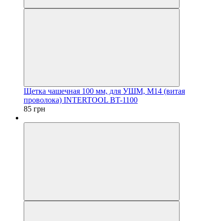
Щетка чашечная 100 мм, для УШМ, М14 (витая
проволока) INTERTOOL BT-1100
85 грн