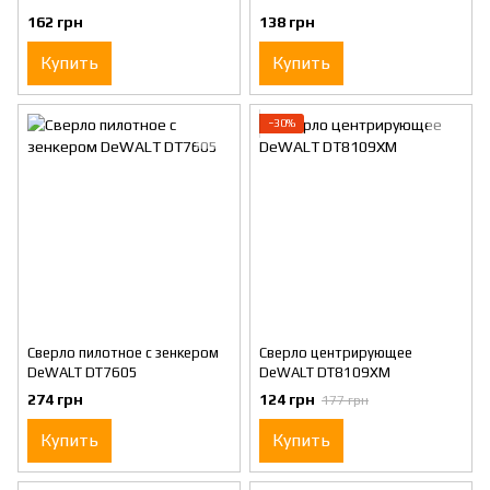
162 грн
138 грн
Купить
Купить
−30%
Сверло пилотное с зенкером
Cверло центрирующее
DeWALT DT7605
DeWALT DT8109XM
274 грн
124 грн
177 грн
Купить
Купить