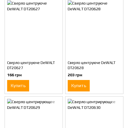
Cверло центруюче DeWALT
Cверло центруюче DeWALT
DT20627
DT20628
166 грн
203 грн
Купить
Купить