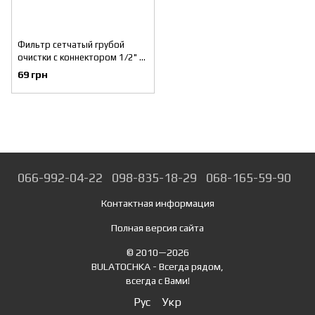
Фильтр сетчатый грубой
очистки с коннектором 1/2" к
мойкам высокого давления
69 грн
INTERTOOL DT-1576
066-992-04-22
098-835-18-29
068-165-59-90
Контактная информация
Полная версия сайта
© 2010—2026
BULATOCHKA - Всегда рядом,
всегда с Вами!
Рус
Укр