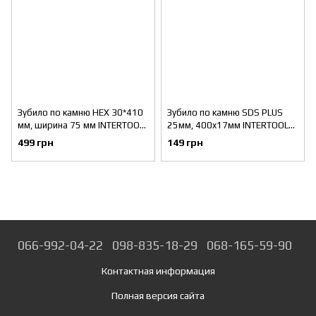
Зубило по камню HEX 30*410
Зубило по камню SDS PLUS
мм, ширина 75 мм INTERTOOL
25мм, 400x17мм INTERTOOL
SD-0463
SD-0441
499 грн
149 грн
066-992-04-22
098-835-18-29
068-165-59-90
Контактная информация
Полная версия сайта