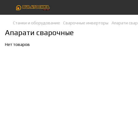
Станки и оборудование
Сварочные инверторы
Апарати сва
Апарати сварочные
Нет товаров