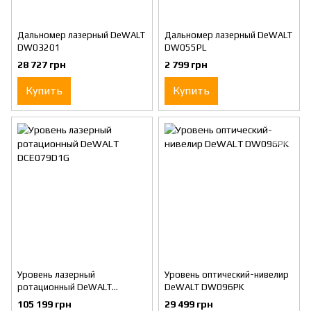
Дальномер лазерный DeWALT
Дальномер лазерный DeWALT
DW03201
DW055PL
28 727 грн
2 799 грн
Купить
Купить
Уровень лазерный
Уровень оптический-нивелир
ротационный DeWALT
DeWALT DW096PK
DCE079D1G
105 199 грн
29 499 грн