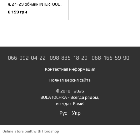
л, 24-29 об/мин INTERTOOL
DT-9180
8 199 грн
066-992-04-22
098-835-18-29
068-165-59-90
Контактная информация
Полная версия сайта
© 2010—2026
BULATOCHKA - Всегда рядом,
всегда с Вами!
Рус
Укр
Online store built with Horoshop