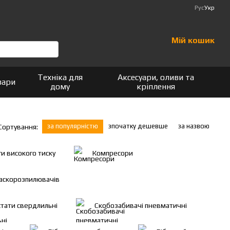
Рус
Укр
Мій кошик
Техніка для
Аксесуари, оливи та
вари
дому
кріплення
за популярністю
зпочатку дешевше
за назвою
Сортування:
и високого тиску
Компресори
аскорозпилювачів
тати свердлильні
Скобозабивачі пневматичні