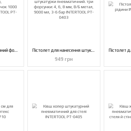
Пістолет піскоструминний форсунка 6 мм, нижня подача піску, бачок 1000 мл, метал, 8 атм INTERTOOL PT-0705
Пістолет для нанесення штукатурки пневматичний. три форсунки: 4, 6, 8 мм, В/Б метал, 9000 мл, 3-6 бар INTERTOOL PT-0403
949 грн