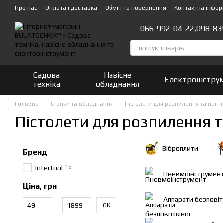
Перейти до основного контенту
Про нас
Оплата і доставка
Обмін та повернення
Контактна інфор
066-992-04-22,
098-83
Садова
Навісне
Електроінстру
техніка
обладнання
Головна
Станки та обладнання
Пістолети для розпилення та нагн
Пістолети для розпилення т
Віброплити
Бренд
16
Intertool
Пневмоінструмен
Ціна, грн
Аппарати безповіт
Від Ціна, грн
До Ціна, грн
ОК