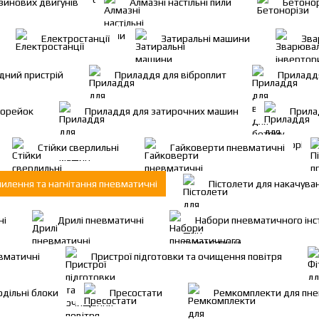
зинових двигунів
Алмазні настільні пили
Бетоно
Електростанції
Затиральні машини
Зва
дний пристрій
Приладдя для віброплит
Приладдя
рорейок
Приладдя для затирочниx машин
Прила
Стійки сверлильні
Гайковерти пневматичні
пилення та нагнітання пневматичні
Пістолети для накачува
ні
Дрилі пневматичні
Набори пневматичного інс
вматичні
Пристрої підготовки та очищення повітря
дільні блоки
Пресостати
Ремкомплекти для пне