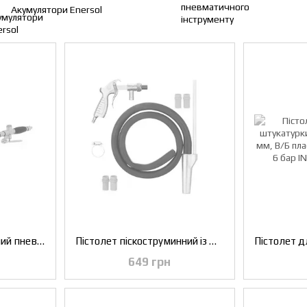
Акумулятори Enersol
Ківш хопер штукатурний пневматичний INTERTOOL PT-0404
Пістолет піскоструминний із шлангом, 1 металева 6 мм та 4 керамічних форсунки 4,5 мм, 5,0 мм, 6,0 мм, 7,0 мм INTERTOOL PT-0708
649 грн