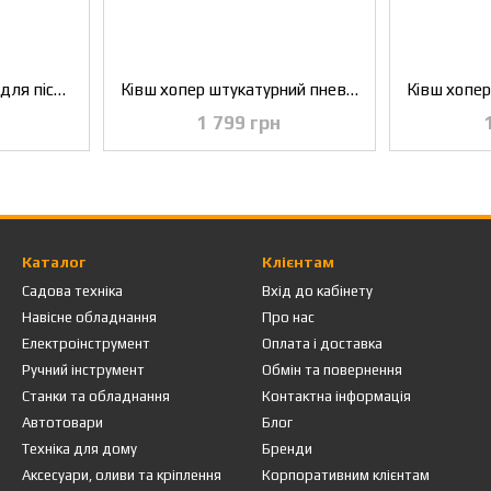
Насадка гнучка 50 см для пістолета під гравитекс INTERTOOL PT-0710
Ківш хопер штукатурний пневматичний для стелі INTERTOOL PT-0405
1 799 грн
Каталог
Клієнтам
Садова техніка
Вхід до кабінету
Навісне обладнання
Про нас
Електроінструмент
Оплата і доставка
Ручний інструмент
Обмін та повернення
Станки та обладнання
Контактна інформація
Автотовари
Блог
Техніка для дому
Бренди
Аксесуари, оливи та кріплення
Корпоративним клієнтам