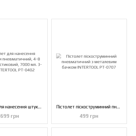
Пістолет для нанесення штукатурки пневматичний, 4-8 мм, В/Б пластиковий, 7000 мл. 3-6 бар INTERTOOL PT-0402
Пістолет піскоструминний пневматичний з металевим бачком INTERTOOL PT-0707
699 грн
499 грн