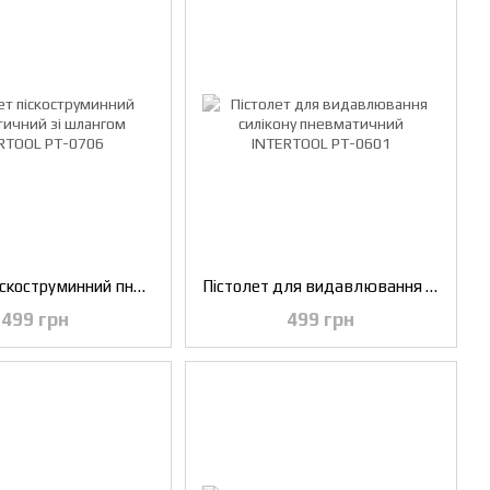
Пістолет піскоструминний пневматичний зі шлангом INTERTOOL PT-0706
Пістолет для видавлювання силікону пневматичний INTERTOOL PT-0601
499 грн
499 грн