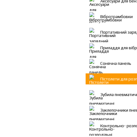
Аксесуари для бен
Вібротрамбовки
Портативний заря
Приладдя для віб
Сонячна панель
Пістолети для роз
Зубила пневматич
Заклепочники пне
Контрольно- розпо