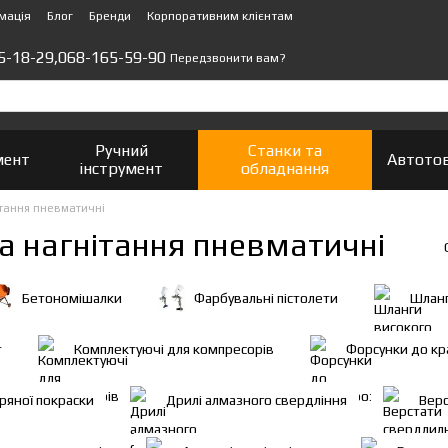
мація
Блог
Бренди
Корпоративним клієнтам
5-18-29,
068-165-59-90
Передзвонити вам?
Ручний
Станки та
мент
Автото
інструмент
обладнання
ітання пневматичні
а нагнітання пневматичні
Бетономішалки
Фарбувальні пістолети
Шланг
т
Комплектуючі для компресорів
Форсунки до кр
ряної покраски
Дрилі алмазного свердління
Верс