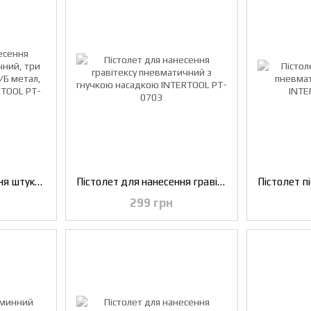
Пістолет для нанесення штукатурки пневматичний, три форсунки: 4, 6, 8 мм, В/Б метал, 6000 мл, 3-6 бар INTERTOOL PT-0401
Пістолет для нанесення гравітексу пневматичний з гнучкою насадкою INTERTOOL PT-0703
299 грн