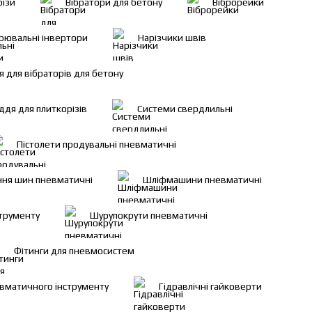
різи
Вібратори для бетону
Віброрейки
рювальні інвертори
Нарізчики швів
 для вібраторів для бетону
ддя для плиткорізів
Системи свердлильні
Пістолети продувальні пневматичні
ння шин пневматичні
Шліфмашини пневматичні
трументу
Шурупокрути пневматичні
Фітинги для пневмосистем
вматичного інструменту
Гідравлічні гайковерти