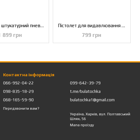
Ківш хопер штукатурний пневматичний універсальний, стеля й стіни INTERTOOL PT-0406
Пістолет для видавлювання змазки пневматичний + дві насадки INTERTOOL PT-0607
1 899 грн
799 грн
Контактна інформація
066-992-04-22
099-642-39-79
098-835-18-29
t.me/bulatochka
068-165-59-90
bulatochka1@gmail.com
Передзвонити вам?
Україна, Харків, вул. Полтавський
Шлях, 56
Мапа проїзду