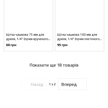
Щітка чашкова 75 мм для
Щітка чашкова 100 мм для
дриля, 1/4" (пучки крученого
дриля, 1/4" (пучки плетеного
дроту) INTERTOOL BT-3075
дроту) INTERTOOL BT-3100
60 грн
95 грн
Показати ще 18 товарів
Назад
Вперед
1
з 2