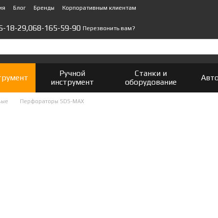
ия
Блог
Бренды
Корпоративным клиентам
5-18-29,
068-165-59-90
Перезвонить вам?
Ручной
Станки и
трумент
Авт
инструмент
оборудование
вые
Перфораторы SDS-MAX