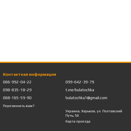
Контактная информация
066-992-04-22
099-642-39-79
098-835-18-29
t.me/bulatochka
068-165-59-90
bulatochka1@gmail.com
Перезвонить вам?
Украина, Харьков, ул. Полтавский
Путь, 56
Карта проезда