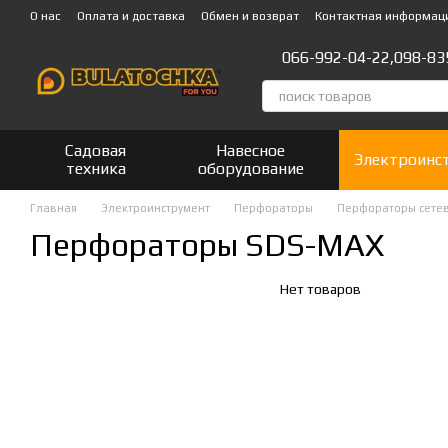
Перейти к основному контенту
О нас
Оплата и доставка
Обмен и возврат
Контактная информац
066-992-04-22,
098-83
Садовая
Навесное
Электроинс
техника
оборудование
Главная
Электроинструмент
Перфораторы
Перфораторы сете
Перфораторы SDS-MAX
Нет товаров