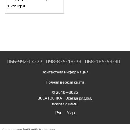
верхний пластиковый бачок
1 299 грн
600 мл, 2 бар STORM
INTERTOOL PT-0138
066-992-04-22
098-835-18-29
068-165-59-90
Контактная информация
Полная версия сайта
© 2010—2026
BULATOCHKA - Всегда рядом,
всегда с Вами!
Рус
Укр
Online store built with Horoshop