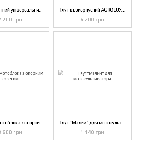
Плуг оборотний універсальний (регульований)
Плуг двокорпусний AGROLUXE (AMG)
7 700 грн
6 200 грн
Плуг для мотоблока з опорним колесом
Плуг "Малий" для мотокультиватора
2 600 грн
1 140 грн