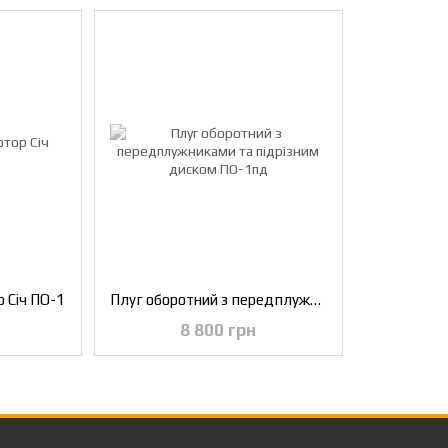
 Січ ПО-1
Плуг оборотний з передплужниками та підрізним диском ПО-1пд
8 800 грн