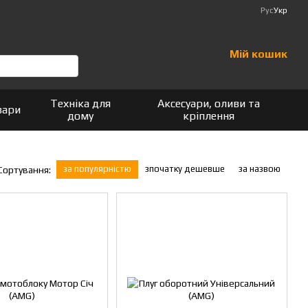
Рус
Укр
Мій кошик
Техніка для
Аксесуари, оливи та
вари
дому
кріплення
за популярністю
зпочатку дешевше
за назвою
Сортування: