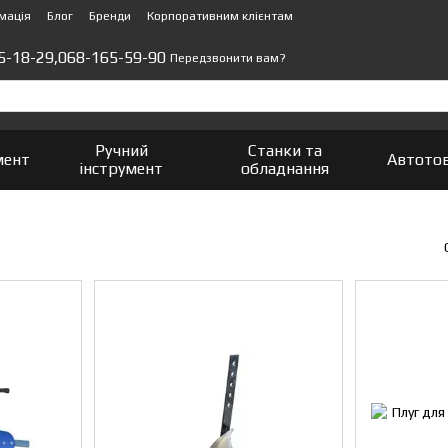
мація
Блог
Бренди
Корпоративним клієнтам
5-18-29,
068-165-59-90
Передзвонити вам?
Ручний
Станки та
мент
Автото
інструмент
обладнання