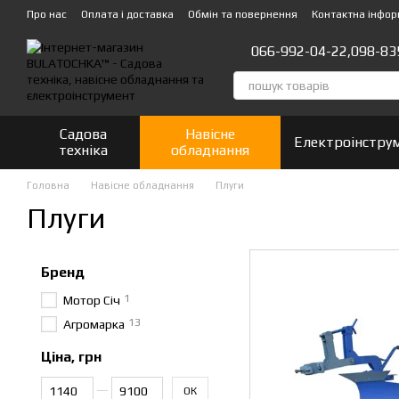
Перейти до основного контенту
Про нас
Оплата і доставка
Обмін та повернення
Контактна інфор
066-992-04-22,
098-83
Садова
Навісне
Електроінстру
техніка
обладнання
Головна
Навісне обладнання
Плуги
Плуги
Бренд
1
Мотор Січ
13
Агромарка
Ціна, грн
Від Ціна, грн
До Ціна, грн
ОК