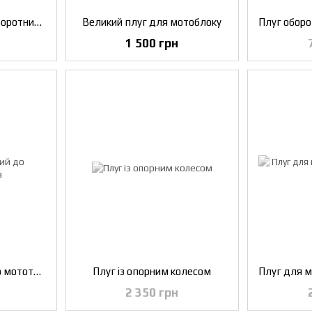
Плуг універсальний оборотний з передплужником
Великий плуг для мотоблоку
1 500 грн
Плуг двокорпусний до мототрактора
Плуг із опорним колесом
2 350 грн