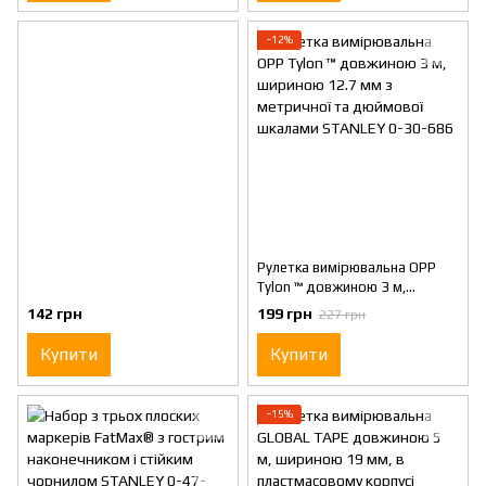
−12%
Рулетка вимірювальна OPP
Tylon ™ довжиною 3 м,
шириною 12.7 мм з метричної
142 грн
199 грн
227 грн
та дюймової шкалами
STANLEY 0-30-686
Купити
Купити
−15%