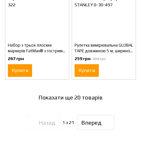
Набор з трьох плоских
Рулетка вимірювальна GLOBAL
маркерів FatMax® з гострим
TAPE довжиною 5 м, шириною
наконечником і стійким
19 мм, в пластмасовому
267 грн
259 грн
304 грн
чорнилом STANLEY 0-47-322
корпусі STANLEY 0-30-497
Купити
Купити
Показати ще 20 товарів
Назад
Вперед
1
з 21