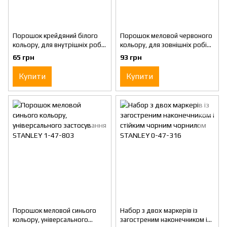
Порошок крейдяний білого
Порошок меловой червоного
кольору, для внутрішніх робіт
кольору, для зовнішніх робіт,
STANLEY 1-47-405
що не змивається STANLEY 1-
65 грн
93 грн
47-804
Купити
Купити
Порошок меловой синього
Набор з двох маркерів із
кольору, універсального
загостреним наконечником і