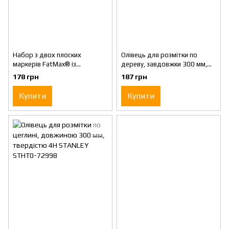
Набор з двох плоских
Олівець для розмітки по
маркерів FatMax® із
дереву, завдовжки 300 мм,
загостреним наконечником і
твердістю 2В STANLEY STHT0-
178 грн
187 грн
стійким чорним чорнилом
72997
STANLEY 0-47-312
Купити
Купити