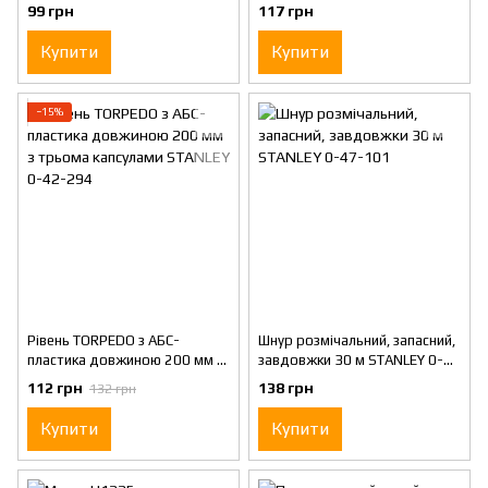
застосування STANLEY 1-47-
стійким чорним чорнилом
99 грн
117 грн
803
STANLEY 0-47-316
Купити
Купити
−15%
Рівень TORPEDO з АБС-
Шнур розмічальний, запасний,
пластика довжиною 200 мм з
завдовжки 30 м STANLEY 0-
трьома капсулами STANLEY 0-
47-101
112 грн
138 грн
132 грн
42-294
Купити
Купити