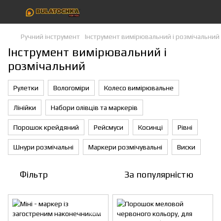
Ручний інструмент
Інструмент вимірювальний і розмічальний
Інструмент вимірювальний і
розмічальний
Рулетки
Вологоміри
Колесо вимірювальне
Лінійки
Набори олівців та маркерів
Порошок крейдяний
Рейсмуси
Косинці
Рівні
Шнури розмічальні
Маркери розмічувальні
Виски
Фільтр
За популярністю