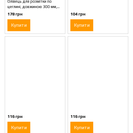
Олівець для розмітки по
цеглині, довжиною 300 мм,
твердістю 4Н STANLEY
178 грн
104 грн
STHT0-72998
Купити
Купити
116 грн
116 грн
Купити
Купити