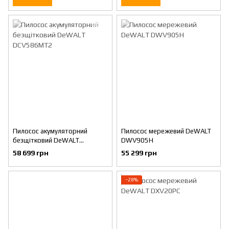
Пилосос акумуляторний
Пилосос мережевий DeWALT
безщітковий DeWALT
DWV905H
DCV586MT2
58 699 грн
55 299 грн
−28%