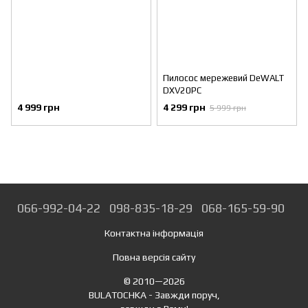
Пилосос мережевий DeWALT
DXV20PC
4 999 грн
4 299 грн
5 999 грн
066-992-04-22
098-835-18-29
068-165-59-90
Контактна інформація
Повна версія сайту
© 2010—2026
BULATOCHKA - Завжди поруч,