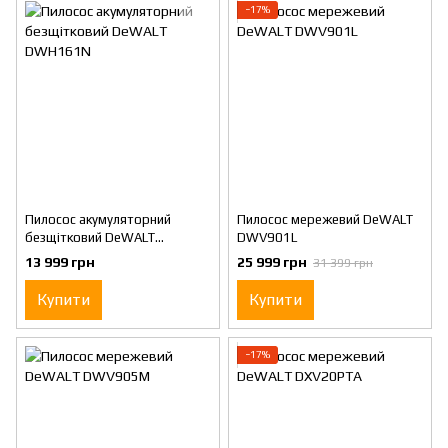
−17%
Пилосос акумуляторний
Пилосос мережевий DeWALT
безщітковий DeWALT
DWV901L
DWH161N
13 999 грн
25 999 грн
31 399 грн
Купити
Купити
−17%