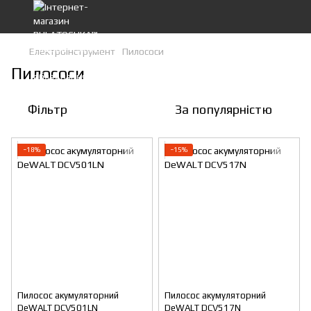
Електроінструмент
Пилососи
Пилососи
Фільтр
За популярністю
−18%
−15%
Пилосос акумуляторний
Пилосос акумуляторний
DeWALT DCV501LN
DeWALT DCV517N