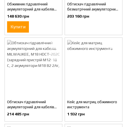
Обжимник гідравлічний
Обтискач гідравлічний
акумуляторний для кабелів
безматрічний акумуляторний
MILWAUKEE, M18 ONEHCCT60-
для кабелів MILWAUKEE, M18
148 630 грн
203 160 грн
202C (зарядний пристрій
HDCT-0C (каркас, кейс)
М12-18 С, 2 акумулятори М18
Купити
В2
Обтискач гідравлічний
Кейс для матриц обжимного
акумуляторний для кабелів
инструмента
MILWAUKEE, M18 HDCT-202C
214 485 грн
1 932 грн
(зарядний пристрій М12-18 С,
2 акумулятори М18 В2 2Аг,