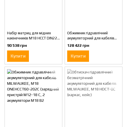
Набір матриц для мідних
Обжимник гідравлічний
накінечників M18 HCCT DIN22
акумуляторний для кабелів
(16-300мм), в пластиковому
MILWAUKEE, M18 ONEHCCT60-
90 538 грн
128 422 грн
кейсі MILWAUKEE
0C (каркас. кейс)
Купити
Купити