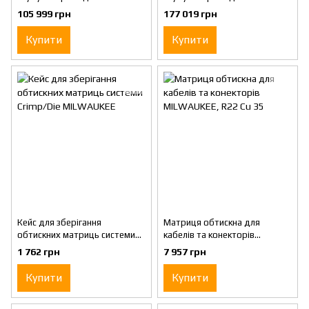
MILWAUKEE, M18 HCCT-201C,
MILWAUKEE, M18
105 999 грн
177 019 грн
53кН (зарядний.пристрій
HCCT109/42-522C (зарядний
M12-18 FC, 1 акумумулятор
пристрій М12-18 FС, 1
Купити
Купити
М18
акумулятор М18 В2
Кейс для зберігання
Матриця обтискна для
обтискних матриць системи
кабелів та конекторів
Crimp/Die MILWAUKEE
MILWAUKEE, R22 Cu 35
1 762 грн
7 957 грн
Купити
Купити