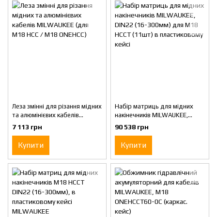
Леза змінні для різання мідних
Набір матриць для мідних
та алюмінієвих кабелів
накінечників MILWAUKEE,
MILWAUKEE (для M18 HCC /
DIN22 (16-300мм) для M18
7 113 грн
90 538 грн
M18 ONEHCC)
HCCT (11шт) в пластиковому
кейсі
Купити
Купити