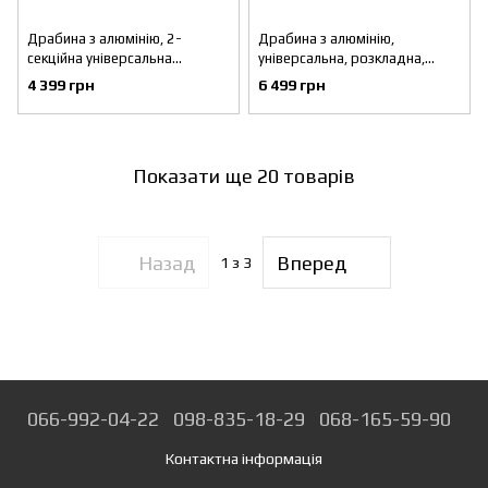
Драбина з алюмінію, 2-
Драбина з алюмінію,
секційна універсальна
універсальна, розкладна,
розкладна, 2*8 сход., 3,69 м
телескопічна 12 сход., 3,85 м
4 399 грн
6 499 грн
INTERTOOL LT-0208
INTERTOOL LT-3039
Показати ще 20 товарів
Назад
Вперед
1
з 3
066-992-04-22
098-835-18-29
068-165-59-90
Контактна інформація