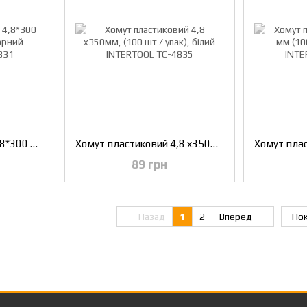
Хомут пластиковий 4,8*300 мм (100 шт/уп.), чорний INTERTOOL TC-4831
Хомут пластиковий 4,8 x350мм, (100 шт / упак), білий INTERTOOL TC-4835
89 грн
Назад
1
2
Вперед
Пок