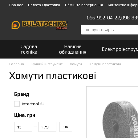
Перейти до основного контенту
Про нас
Оплата і доставка
Обмін та повернення
Контактна інфор
066-992-04-22,
098-83
Садова
Навісне
Електроінстру
техніка
обладнання
Головна
Ручний інструмент
Хомути
Хомути пластикові
Хомути пластикові
Бренд
23
Intertool
Ціна, грн
Від Ціна, грн
До Ціна, грн
ОК