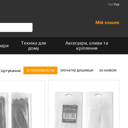
Рус
Укр
Мій кошик
Техніка для
Аксесуари, оливи та
вари
дому
кріплення
за популярністю
зпочатку дешевше
за назвою
Сортування: