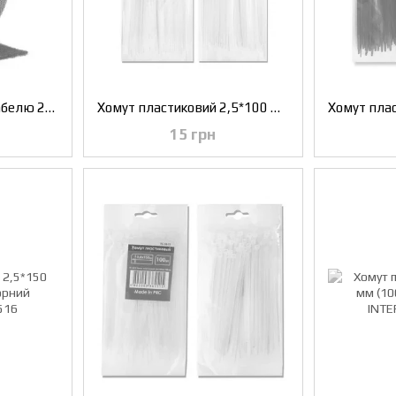
Хомут-липучка для кабелю 2м INTERTOOL TC-0002
Хомут пластиковий 2,5*100 мм, (100 шт/уп.), білий INTERTOOL TC-2510
15 грн