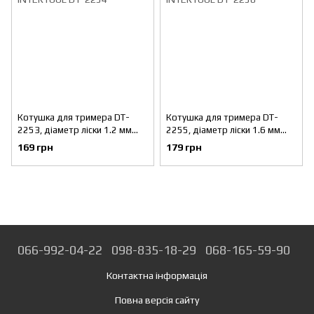
Котушка для тримера DT-
Котушка для тримера DT-
2253, діаметр ліски 1.2 мм
2255, діаметр ліски 1.6 мм
INTERTOOL DT-2254
INTERTOOL DT-2256
169 грн
179 грн
066-992-04-22
098-835-18-29
068-165-59-90
Контактна інформація
Повна версія сайту