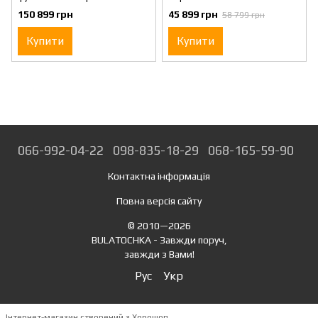
DeWALT D27300
150 899 грн
45 899 грн
58 799 грн
Купити
Купити
066-992-04-22
098-835-18-29
068-165-59-90
Контактна інформація
Повна версія сайту
© 2010—2026
BULATOCHKA - Завжди поруч,
завжди з Вами!
Рус
Укр
Інтернет-магазин створений з Хорошоп