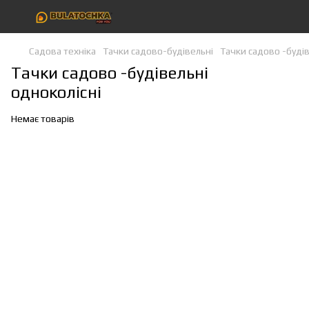
Садова техніка
Тачки садово-будівельні
Тачки садово -будів
Тачки садово -будівельні
одноколісні
Немає товарів