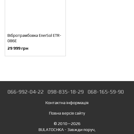
Вібротрамбовка EnerSol ETR-
086E
29 999 грн
066-992-04-22
098-835-18-29
068-165-59-90
Контактна інформація
Повна версія сайту
© 2010—2026
BULATOCHKA - Завжди поруч,