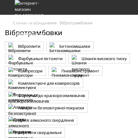
Станки та обладнання
Вібротрамбовки
Вібротрамбовки
Віброплити
Бетономішалки
Фарбувальні пістолети
Шланги високого тиску
Компресори
Пневмоінструмент
Комплектуючі для компресорів
Форсунки до краскорозпилювачів
Аппарати безповітряної покраски
Дрилі алмазного свердління
Верстати свердлильні