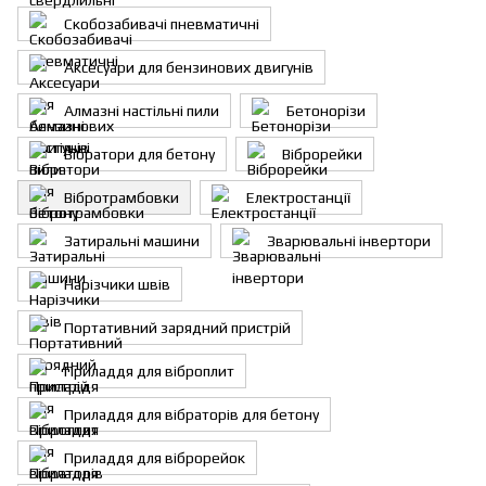
Скобозабивачі пневматичні
Аксесуари для бензинових двигунів
Алмазні настільні пили
Бетонорізи
Вібратори для бетону
Віброрейки
Вібротрамбовки
Електростанції
Затиральні машини
Зварювальні інвертори
Нарізчики швів
Портативний зарядний пристрій
Приладдя для віброплит
Приладдя для вібраторів для бетону
Приладдя для віброрейок