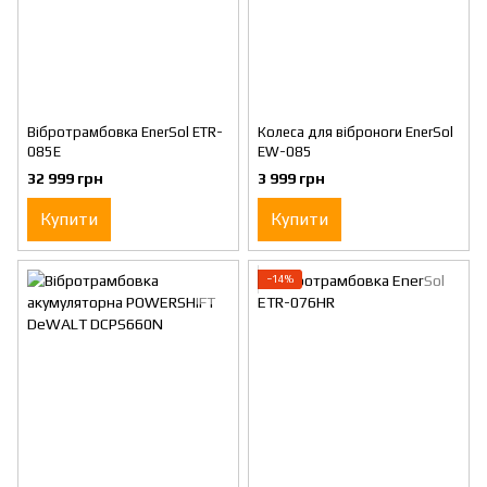
Вібротрамбовка EnerSol ETR-
Колеса для віброноги EnerSol
085E
EW-085
32 999 грн
3 999 грн
Купити
Купити
−14%