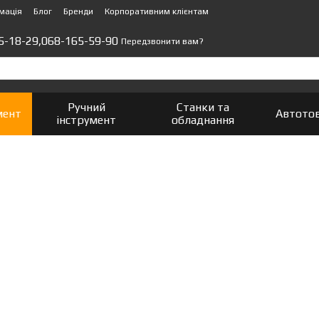
мація
Блог
Бренди
Корпоративним клієнтам
5-18-29,
068-165-59-90
Передзвонити вам?
Ручний
Станки та
мент
Автото
інструмент
обладнання