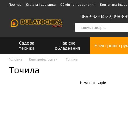
Перейти до основного контенту
Про нас
Оплата і доставка
Обмін та повернення
Контактна інфор
066-992-04-22,
098-83
Садова
Навісне
Електроінстру
техніка
обладнання
Головна
Електроінструмент
Точила
Точила
Немає товарів