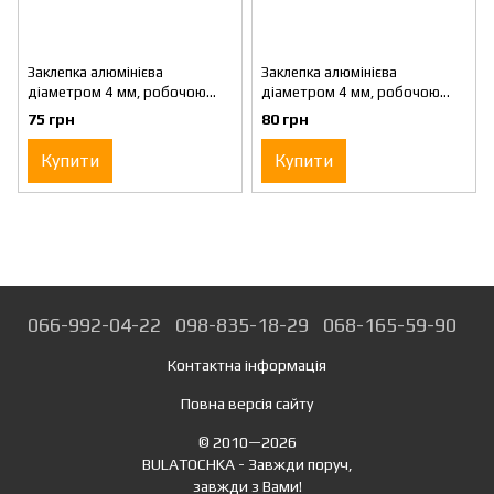
Заклепка алюмінієва
Заклепка алюмінієва
діаметром 4 мм, робочою
діаметром 4 мм, робочою
довжиною 3 мм, 20 штук в
довжиною 6.5 мм, 20 штук в
75 грн
80 грн
упаковці STANLEY 1-PAA52T
упаковці STANLEY 1-PAA54T
Купити
Купити
066-992-04-22
098-835-18-29
068-165-59-90
Контактна інформація
Повна версія сайту
© 2010—2026
BULATOCHKA - Завжди поруч,
завжди з Вами!