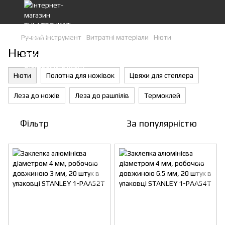
Ручний інструмент
Витратні матеріали
Нюти
Нюти
Нюти
Полотна для ножівок
Цвяхи для степлера
Леза до ножів
Леза до рашпілів
Термоклей
Фільтр
За популярністю