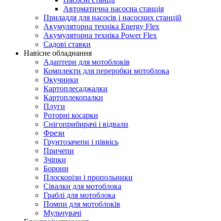
Автоматична насосна станція
Приладдя для насосів і насосних станцій
Акумуляторна техніка Energy Flex
Акумуляторна техніка Power Flex
Садові ставки
Навісне обладнання
Адаптери для мотоблоків
Комплекти для переробки мотоблока
Окучники
Картоплесаджалки
Картоплекопалки
Плуги
Роторні косарки
Снігоприбирачі і відвали
Фрези
Грунтозачепи і піввісь
Причепи
Зчіпки
Борони
Плоскорізи і пропольники
Сівалки для мотоблока
Граблі для мотоблока
Помпи для мотоблоків
Мульчувачі