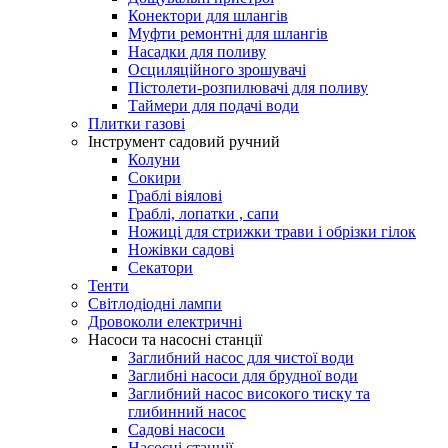
Конектори для шлангів
Муфти ремонтні для шлангів
Насадки для поливу
Осциляційного зрошувачі
Пістолети-розпилювачі для поливу
Таймери для подачі води
Плитки газові
Інструмент садовий ручний
Колуни
Сокири
Граблі віялові
Граблі, лопатки , сапи
Ножиці для стрижки трави і обрізки гілок
Ножівки садові
Секатори
Тенти
Світлодіодні лампи
Дровоколи електричні
Насоси та насосні станції
Заглибний насос для чистої води
Заглибні насоси для брудної води
Заглибний насос високого тиску та
глибинний насос
Садові насоси
Насосні станції