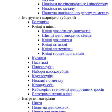
Ножівки по гіпсокартону і пінобетону
Ножівки по металу
Полотна ножівкові по дереву та металу
Інструмент шарнірно-губцевий
Болторізи
Кліщі и щіпці
Кліщі для обтиску контактів
Щипці для стопорних кілець
Кліщі для плитки
Кліщі затискні
Кліщі сантехнічні
Кліщі торцеві для цвяхів
Кусачки
Пасатижі
Плоскогубці
Набори плоскогубців
Круглогубці
Ножиці по металу
Качкодзьоби
Кабелерізи та ножиці для дротяних тросів
Електромонтажні кліщі
Витратні матеріали
Нюти
Полотна для ножівок
Цвяхи для степлера