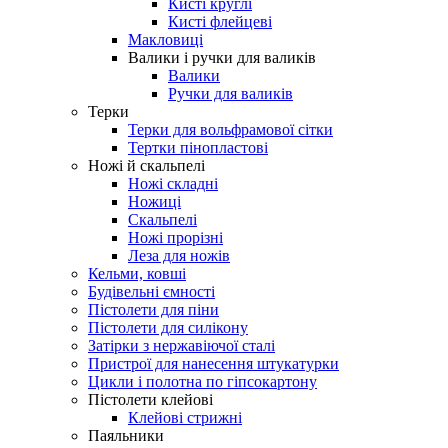
Кисті круглі
Кисті флейцеві
Макловиці
Валики і ручки для валиків
Валики
Ручки для валиків
Терки
Терки для вольфрамової сітки
Тертки пінопластові
Ножі й скальпелі
Ножі складні
Ножиці
Скальпелі
Ножі прорізні
Леза для ножів
Кельми, ковші
Будівельні ємності
Пістолети для піни
Пістолети для силікону
Затірки з нержавіючої сталі
Пристрої для нанесення штукатурки
Цикли і полотна по гіпсокартону
Пістолети клейові
Клейові стрижні
Паяльники