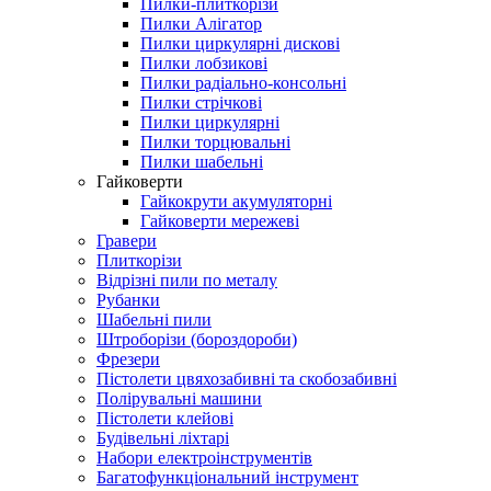
Пилки-плиткорізи
Пилки Алігатор
Пилки циркулярні дискові
Пилки лобзикові
Пилки радіально-консольні
Пилки стрічкові
Пилки циркулярні
Пилки торцювальні
Пилки шабельні
Гайковерти
Гайкокрути акумуляторні
Гайковерти мережеві
Гравери
Плиткорізи
Відрізні пили по металу
Рубанки
Шабельні пили
Штроборізи (бороздороби)
Фрезери
Пістолети цвяхозабивні та скобозабивні
Полірувальні машини
Пістолети клейові
Будівельні ліхтарі
Набори електроінструментів
Багатофункціональний інструмент