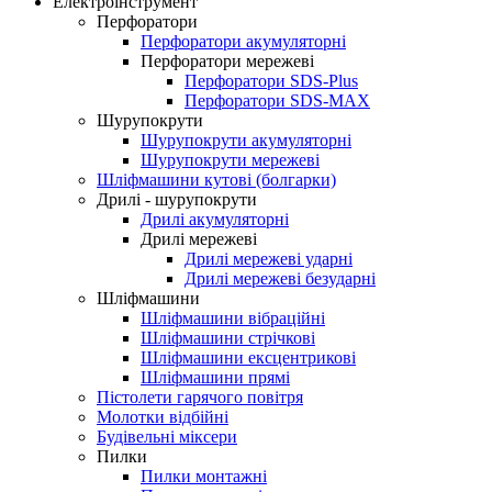
Електроінструмент
Перфоратори
Перфоратори акумуляторні
Перфоратори мережеві
Перфоратори SDS-Plus
Перфоратори SDS-MAX
Шурупокрути
Шурупокрути акумуляторні
Шурупокрути мережеві
Шліфмашини кутові (болгарки)
Дрилі - шурупокрути
Дрилі акумуляторні
Дрилі мережеві
Дрилі мережеві ударні
Дрилі мережеві безударні
Шліфмашини
Шліфмашини вібраційні
Шліфмашини стрічкові
Шліфмашини ексцентрикові
Шліфмашини прямі
Пістолети гарячого повітря
Молотки відбійні
Будівельні міксери
Пилки
Пилки монтажні