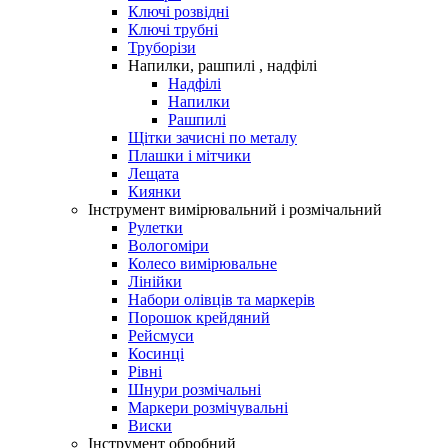
Ключі розвідні
Ключі трубні
Труборізи
Напилки, рашпилі , надфілі
Надфілі
Напилки
Рашпилі
Щітки зачисні по металу
Плашки і мітчики
Лещата
Киянки
Інструмент вимірювальний і розмічальний
Рулетки
Вологоміри
Колесо вимірювальне
Лінійки
Набори олівців та маркерів
Порошок крейдяний
Рейсмуси
Косинці
Рівні
Шнури розмічальні
Маркери розмічувальні
Виски
Інструмент обробний