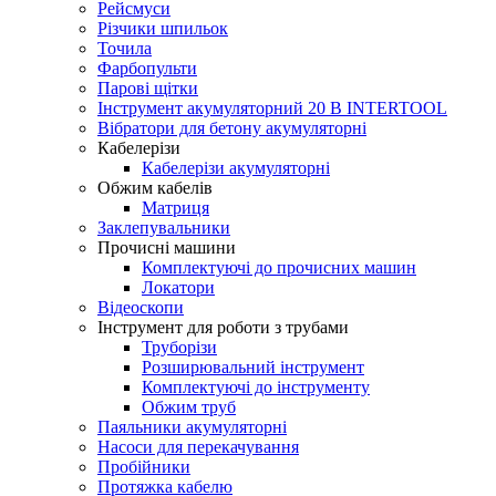
Рейсмуси
Різчики шпильок
Точила
Фарбопульти
Парові щітки
Інструмент акумуляторний 20 В INTERTOOL
Вібратори для бетону акумуляторні
Кабелерізи
Кабелерізи акумуляторні
Обжим кабелів
Матриця
Заклепувальники
Прочисні машини
Комплектуючі до прочисних машин
Локатори
Відеоскопи
Інструмент для роботи з трубами
Труборізи
Розширювальний інструмент
Комплектуючі до інструменту
Обжим труб
Паяльники акумуляторні
Насоси для перекачування
Пробійники
Протяжка кабелю