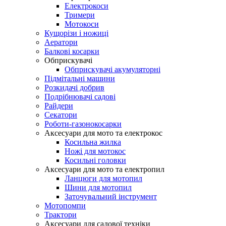
Електрокоси
Тримери
Мотокоси
Кущорізи і ножиці
Аератори
Балкові косарки
Обприскувачі
Обприскувачі акумуляторні
Підмітальні машини
Розкидачі добрив
Подрібнювачі садові
Райдери
Секатори
Роботи-газонокосарки
Аксесуари для мото та електрокос
Косильна жилка
Ножі для мотокос
Косильні головки
Аксесуари для мото та електропил
Ланцюги для мотопил
Шини для мотопил
Заточувальний інструмент
Мотопомпи
Трактори
Аксесуари для садової техніки