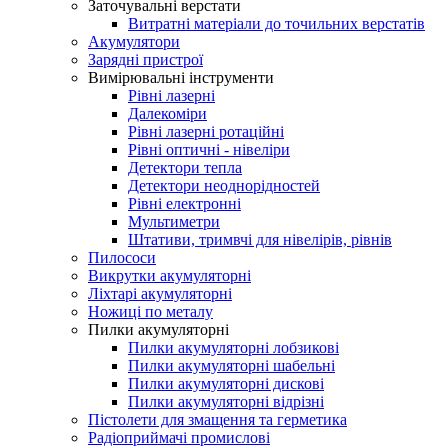
Заточувальні верстати
Витратні матеріали до точильних верстатів
Акумулятори
Зарядні пристрої
Вимірювальні інструменти
Рівні лазерні
Далекоміри
Рівні лазерні ротаційні
Рівні оптичні - нівеліри
Детектори тепла
Детектори неоднорідностей
Рівні електронні
Мультиметри
Штативи, тримвчі для нівелірів, рівнів
Пилососи
Викрутки акумуляторні
Ліхтарі акумуляторні
Ножиці по металу
Пилки акумуляторні
Пилки акумуляторні лобзикові
Пилки акумуляторні шабельні
Пилки акумуляторні дискові
Пилки акумуляторні відрізні
Пістолети для змащення та герметика
Радіоприймачі промислові