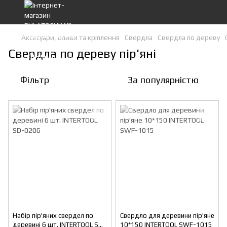
Аксесуари, оливи та кріплення
Свердла
Свердла по дереву
Свердла по дереву пір'яні
Фільтр
За популярністю
Набір пір'яних свердел по
Свердло для деревини пір'яне
деревині 6 шт. INTERTOOL SD-
10*150 INTERTOOL SWF-1015