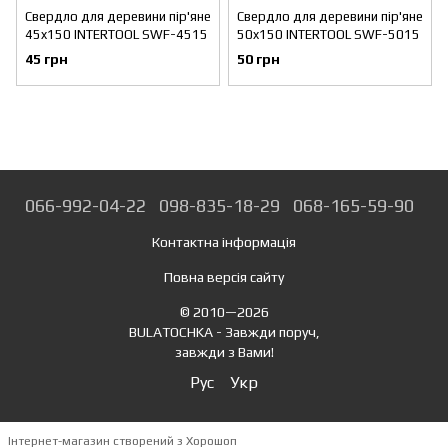
Свердло для деревини пір'яне
Свердло для деревини пір'яне
45x150 INTERTOOL SWF-4515
50x150 INTERTOOL SWF-5015
45 грн
50 грн
066-992-04-22
098-835-18-29
068-165-59-90
Контактна інформація
Повна версія сайту
© 2010—2026
BULATOCHKA - Завжди поруч,
завжди з Вами!
Рус
Укр
Інтернет-магазин створений з Хорошоп