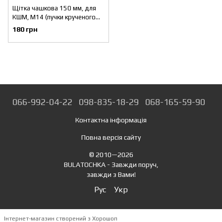
Щітка чашкова 150 мм, для
КШМ, М14 (пучки крученого
дроту) INTERTOOL BT-2150
180 грн
066-992-04-22
098-835-18-29
068-165-59-90
Контактна інформація
Повна версія сайту
© 2010—2026
BULATOCHKA - Завжди поруч,
завжди з Вами!
Рус
Укр
Інтернет-магазин створений з Хорошоп