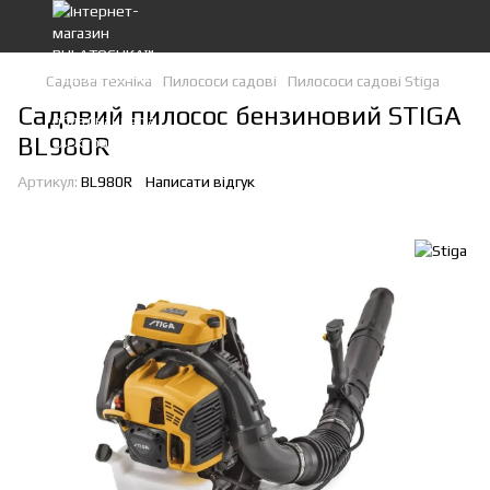
Садова техніка
Пилососи садові
Пилососи садові Stiga
Садовий пилосос бензиновий STIGA
BL980R
Артикул:
BL980R
Написати відгук