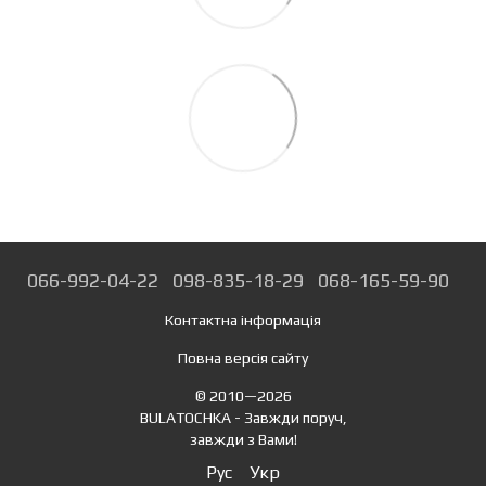
066-992-04-22
098-835-18-29
068-165-59-90
Контактна інформація
Повна версія сайту
© 2010—2026
BULATOCHKA - Завжди поруч,
завжди з Вами!
Рус
Укр