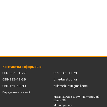
Контактна інформація
066-992-04-22
099-642-39-79
098-835-18-29
t.me/bulatochka
068-165-59-90
bulatochka1@gmail.com
Передзвонити вам?
Україна, Харків, вул. Полтавський
Шлях, 56
Мапа проїзду