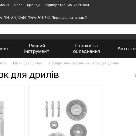
мація
Блог
Бренди
Корпоративним клієнтам
5-18-29,
068-165-59-90
Передзвонити вам?
Ручний
Станки та
мент
Автото
інструмент
обладнання
ента
Щітки для дрилів
Набори зачищувальних щіток для дрилів
к для дрилів