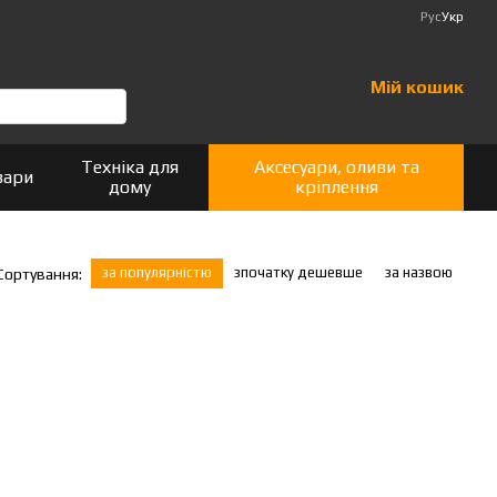
Рус
Укр
Мій кошик
Техніка для
Аксесуари, оливи та
вари
дому
кріплення
за популярністю
зпочатку дешевше
за назвою
Сортування: