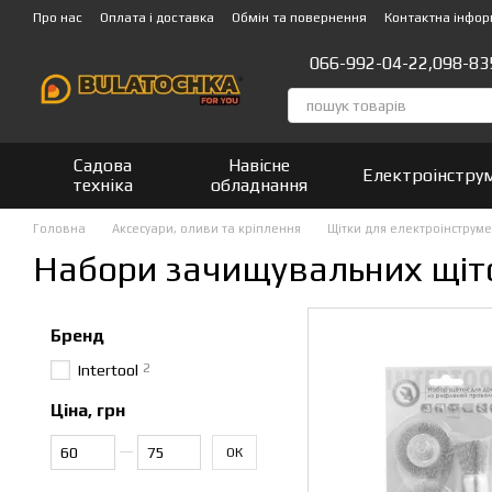
Перейти до основного контенту
Про нас
Оплата і доставка
Обмін та повернення
Контактна інфор
066-992-04-22,
098-83
Садова
Навісне
Електроінстру
техніка
обладнання
Головна
Аксесуари, оливи та кріплення
Щітки для електроінструм
Набори зачищувальних щіто
Бренд
2
Intertool
Ціна, грн
Від Ціна, грн
До Ціна, грн
ОК