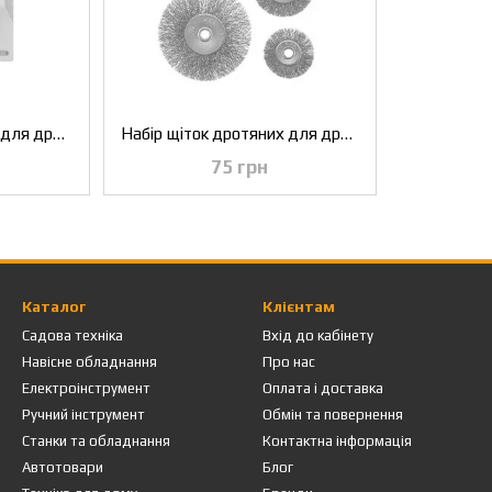
Набір щіток дротяних для дриля 3 од., 1/4" INTERTOOL BT-0300
Набір щіток дротяних для дриля 5 од., 1/4" INTERTOOL BT-0500
75 грн
Каталог
Клієнтам
Садова техніка
Вхід до кабінету
Навісне обладнання
Про нас
Електроінструмент
Оплата і доставка
Ручний інструмент
Обмін та повернення
Станки та обладнання
Контактна інформація
Автотовари
Блог