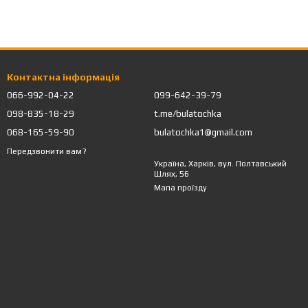
Контактна інформація
066-992-04-22
099-642-39-79
098-835-18-29
t.me/bulatochka
068-165-59-90
bulatochka1@gmail.com
Передзвонити вам?
Україна, Харків, вул. Полтавський
Шлях, 56
Мапа проїзду