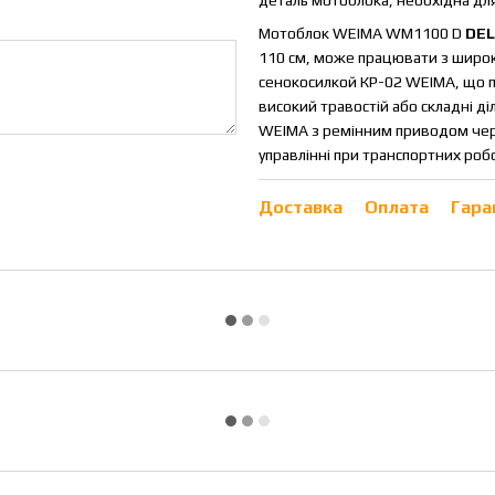
Мотоблок WEIMA WM1100
D
DE
110 см, може працювати з широки
сенокосилкой КР-02 WEIMA, що пр
високий травостій або складні 
WEIMA з ремінним приводом чере
управлінні при транспортних роб
Доставка
Оплата
Гара