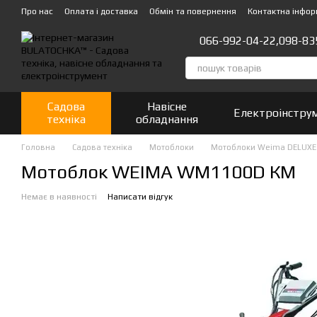
Перейти до основного контенту
Про нас
Оплата і доставка
Обмін та повернення
Контактна інфор
066-992-04-22,
098-83
Садова
Навісне
Електроінстру
техніка
обладнання
Головна
Садова техніка
Мотоблоки
Мотоблоки Weima DELUXE
Мотоблок WEIMA WM1100D КМ
Немає в наявності
Написати відгук