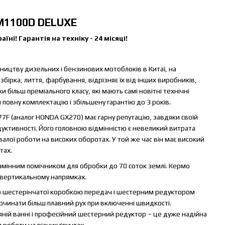
1100D DELUXE
ні! Гарантія на техніку - 24 місяці!
ицтву дизельних і бензинових мотоблоків в Китаї, на
збірка, лиття, фарбування, відрізняє їх від інших виробників,
 більш преміального класу, які мають самі новітні технічні
повну комплектацію і збільшену гарантію до 3 років.
 (аналог HONDA GX270) має гарну репутацію, завдяки своїй
одуктивності. Його головною відмінністю є невеликий витрата
ивалої роботи на високих оборотах. У той же час він має високий
тах.
амінним помічником для обробки до 70 соток землі. Кермо
 вертикальному напрямках.
 шестерінчатої коробкою передач і шестерним редуктором
очинати більш плавний рух при включенні швидкості.
ній ванні і професійний шестерний редуктор – це дуже надійна
 роботи на різних ґрунтах.