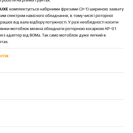
LUXE
комплектується набірними фрезами (3+1) шириною захвату
м спектром навісного обладнання, в тому числі і роторної
ацює від вала відбору потужності. У разі необхідності косити
ділянки мотоблок можна обладнати роторною косаркою КР-01
з адаптер від ВОМа. Так само мотоблок дуже легкий в
отах.
нтія