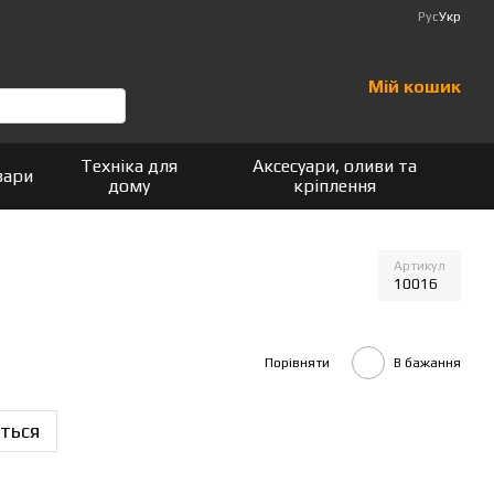
Рус
Укр
Мій кошик
Техніка для
Аксесуари, оливи та
вари
дому
кріплення
Артикул
10016
Порівняти
В бажання
ться