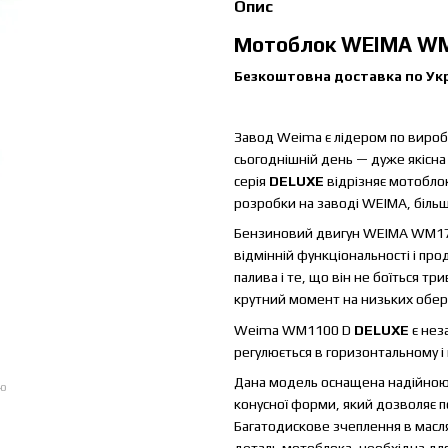
Опис
Мотоблок
WEIMA WM
Безкоштовна доставка по Украї
Завод Weima є лідером по виробн
сьогоднішній день — дуже якісна 
серія
DELUXE
відрізняє мотоблоки
розробки на заводі WEIMA, більш 
Бензиновий
двигун
WEIMA WM177F
відмінній функціональності і пр
палива і те, що він не боїться тр
крутний момент на низьких обер
Weima WM1100
D
DELUXE
є нез
регулюється в горизонтальному і
Дана модель оснащена надійною
ою
конусної форми, який дозволяє п
Багатодискове зчеплення в масля
деталь мотоблока, необхідна для