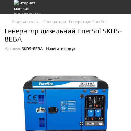
Садова техніка
Генератори
Генератори EnerSol
Генератор дизельний EnerSol SKDS-
8EBA
Артикул:
SKDS-8EBA
Написати відгук