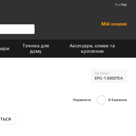
Рус
Укр
Мій кошик
Техніка для
Аксесуари, оливи та
вари
дому
кріплення
Артикул
EPG-13000TEA
Порівняти
В бажання
ться