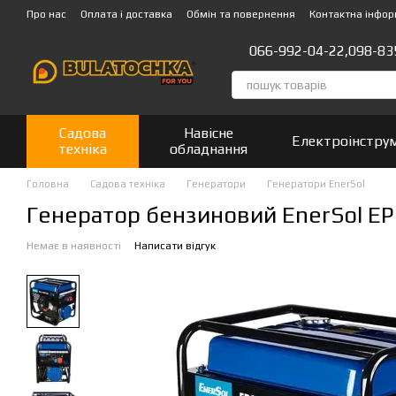
Перейти до основного контенту
Про нас
Оплата і доставка
Обмін та повернення
Контактна інфор
066-992-04-22,
098-83
Садова
Навісне
Електроінстру
техніка
обладнання
Головна
Садова техніка
Генератори
Генератори EnerSol
Генератор бензиновий EnerSol E
Немає в наявності
Написати відгук