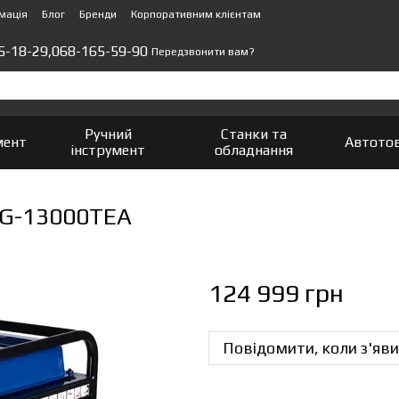
мація
Блог
Бренди
Корпоративним клієнтам
5-18-29,
068-165-59-90
Передзвонити вам?
Ручний
Станки та
мент
Автото
інструмент
обладнання
PG-13000TEA
124 999 грн
Повідомити, коли з'яви