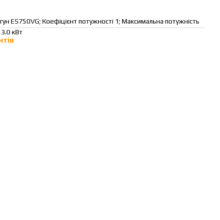
ун ES750VG; Коефіцієнт потужності 1; Максимальна потужність
13.0 кВт
нтія