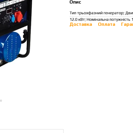
Опис
Тип трьохфазний генератор; Двиг
12.0 кВт; Номінальна потужність 
Доставка
Оплата
Гара
ою