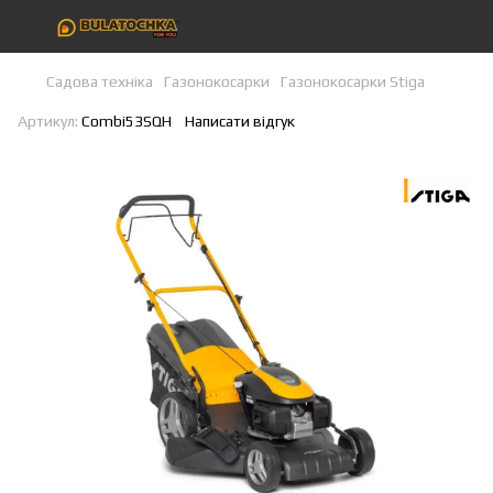
Садова техніка
Газонокосарки
Газонокосарки Stiga
Артикул:
Combi53SQH
Написати відгук