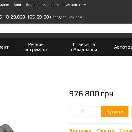
мація
Блог
Бренди
Корпоративним клієнтам
5-18-29,
068-165-59-90
Передзвонити вам?
Ручний
Станки та
мент
Автото
інструмент
обладнання
976 800 грн
Купити
Доставка
Оплата
Гара