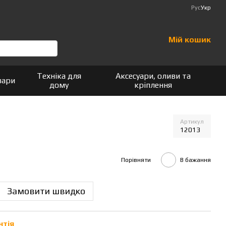
Рус
Укр
Мій кошик
Техніка для
Аксесуари, оливи та
вари
дому
кріплення
Артикул
12013
Порівняти
В бажання
Замовити швидко
нтія