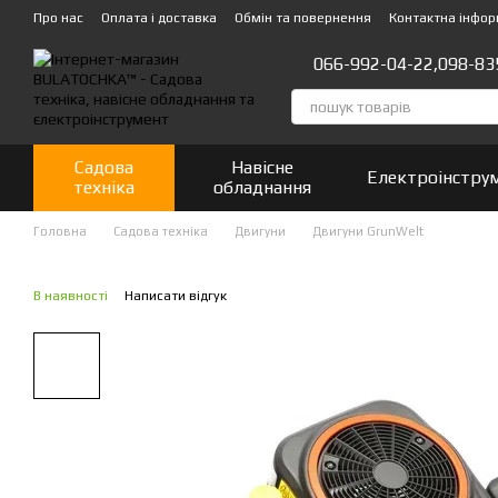
Перейти до основного контенту
Про нас
Оплата і доставка
Обмін та повернення
Контактна інфор
066-992-04-22,
098-83
Садова
Навісне
Електроінстру
техніка
обладнання
Головна
Садова техніка
Двигуни
Двигуни GrunWelt
В наявності
Написати відгук