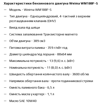
Характеристики бензинового двигуна Weima WM188F-S
Модель - Weima WM188F-S
Тип двигуна - Одноциліндровий, 4-тактний з верхнім
розташуванням клапанів (ОНV)
Вихід вала під шліци
Система запалювання Транзисторне магнето
Об'єм двигуна - 389 см3
Питома витрата палива - 359 г/кВт год
Діаметр циліндра/хід поршня - 88х64 мм
Максимальна потужність - 13 (9,6) л. с. (кВт)
Номінальна потужність - 11 (8,0) л. с. (кВт)
Швидкість обертання колінчастого валу - 3600 об/хв
Напрямок обертання вала - проти годинникової стрілки
Ємність паливного бака - 6,5 л
Ємність масла у картері - 1,1 л
Масло SAE 10W40