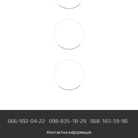
066-992-04-22
098-835-18-29
068-165-59-90
Контактна інформація