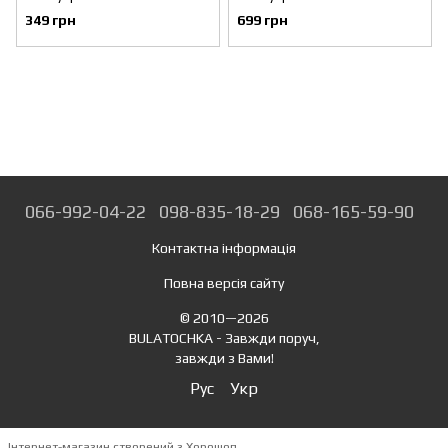
1503
1504
349 грн
699 грн
066-992-04-22
098-835-18-29
068-165-59-90
Контактна інформація
Повна версія сайту
© 2010—2026
BULATOCHKA - Завжди поруч,
завжди з Вами!
Рус
Укр
Інтернет-магазин створений з Хорошоп