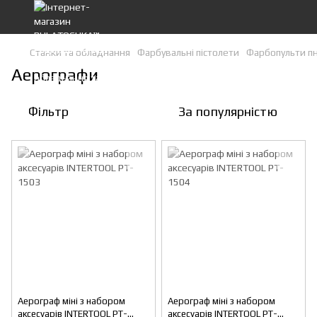
Станки та обладнання
Фарбувальні пістолети
Фарбопульти п
Аерографи
Фільтр
За популярністю
Аерограф міні з набором
Аерограф міні з набором
аксесуарів INTERTOOL PT-
аксесуарів INTERTOOL PT-