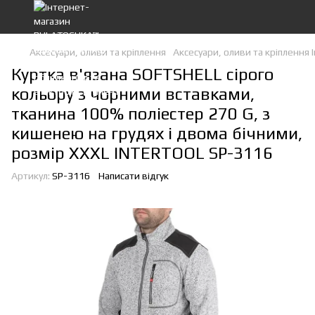
Аксесуари, оливи та кріплення
Аксесуари, оливи та кріплення I
Куртка в'язана SOFTSHELL сірого
кольору з чорними вставками,
тканина 100% поліестер 270 G, з
кишенею на грудях і двома бічними,
розмір XXXL INTERTOOL SP-3116
Артикул:
SP-3116
Написати відгук