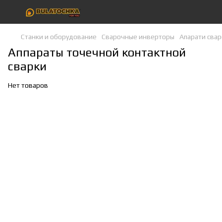
Станки и оборудование
Сварочные инверторы
Апарати сва
Аппараты точечной контактной
сварки
Нет товаров